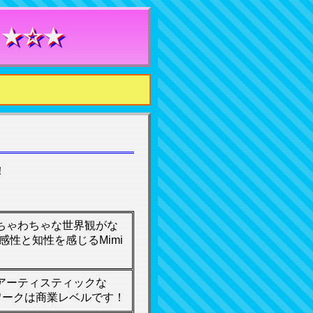
 ★☆★
！
・わちゃわちゃな世界観がな
性と知性を感じるMimi
ブでアーティスティックな
トワークは商業レベルです！