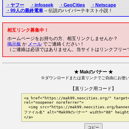
・ヤフー
・infoseek
・GeoCities
・Netscape
・99人の最終電車
-- 伝説のハイパーテキスト小説！
相互リンク募集中！
ホームページをお持ちの方、相互リンクしませんか？
掲示板
か
メール
でご連絡ください！
（ご連絡は必須ではありません。当サイトはリンクフリー
★ Makのバナー ★
※ダウンロードまたは直リンクでご自由にお使
【直リンク用コード】
<a href="https://mak99.neocities.org/" target
rel="noopener noreferrer">
<img src="https://mak99.neocities.org/ba
ファイル名" alt="Mak99のバナー" width="88" height
</a>
コピー