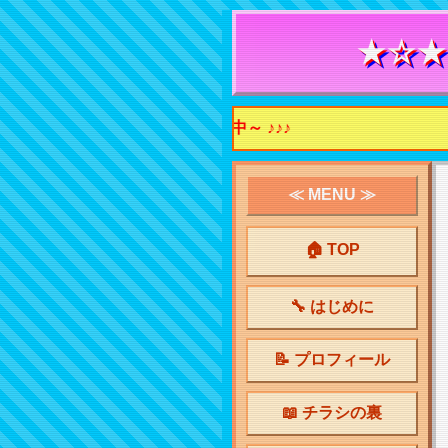
★☆★
ックしてね！ 相互リンク募集中～ ♪♪♪
≪ MENU ≫
🏠 TOP
🔧 はじめに
📝 プロフィール
📖 チラシの裏