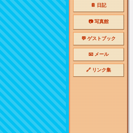
📔 日記
📷 写真館
💬 ゲストブック
📧 メール
🔗 リンク集