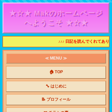
★☆★ Makのホームページ
へようこそ ★☆★
♪♪♪ 日記を読んでくれてありが
≪ MENU ≫
🏠 TOP
🔧 はじめに
📝 プロフィール