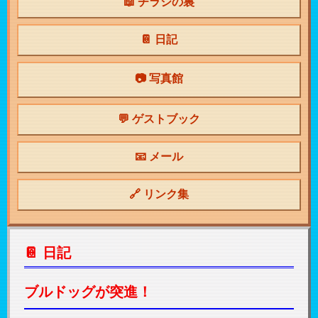
📖 チラシの裏
📔 日記
📷 写真館
💬 ゲストブック
📧 メール
🔗 リンク集
📔 日記
ブルドッグが突進！